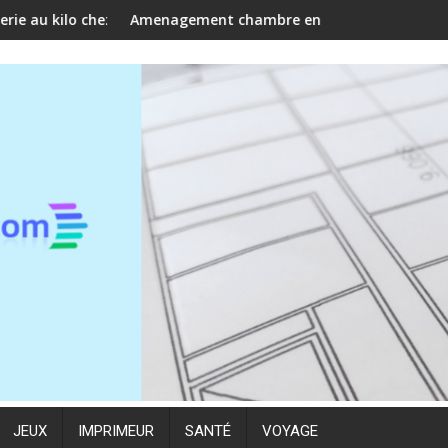
eur ?
ment chambre enfant evolutive : créer un espace doux et fon
Adopter un lit m
JEUX
IMPRIMEUR
SANTÉ
VOYAGE