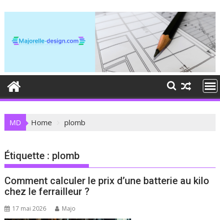
Skip
to
content
MD
Home
plomb
Étiquette :
plomb
Comment calculer le prix d’une batterie au kilo
chez le ferrailleur ?
17 mai 2026
Majo